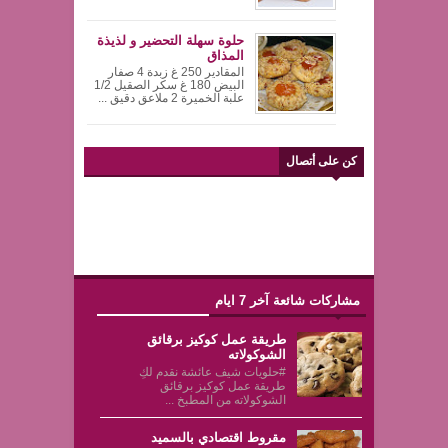
حلوة سهلة التحضير و لذيذة
المذاق
المقادير 250 غ زبدة 4 صفار
البيض 180 غ سكر الصقيل 1/2
علبة الخميرة 2 ملاعق دقيق ...
كن على أتصال
مشاركات شائعة آخر 7 ايام
طريقة عمل كوكيز برقائق
الشوكولاته
#حلويات شيف عائشة نقدم لكِ
طريقة عمل كوكيز برقائق
الشوكولاته من المطبخ ...
مقروط اقتصادي بالسميد