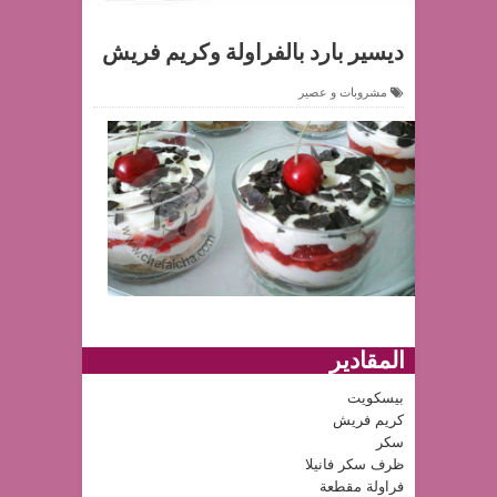
ديسير بارد بالفراولة وكريم فريش
مشروبات و عصير
المقادير
بيسكويت
كريم فريش
سكر
ظرف سكر فانيلا
فراولة مقطعة