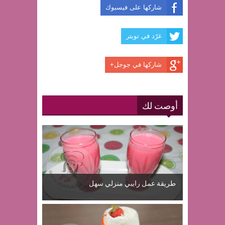
شاركها على فيسبوك
غرّد في تويتر
شاركها في جوجل+
أوصت لك
طريقة عمل رايبي منزلي سهل