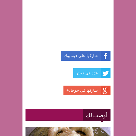
شاركها على فيسبوك
غرّد في تويتر
شاركها في جوجل+
أوصت لك