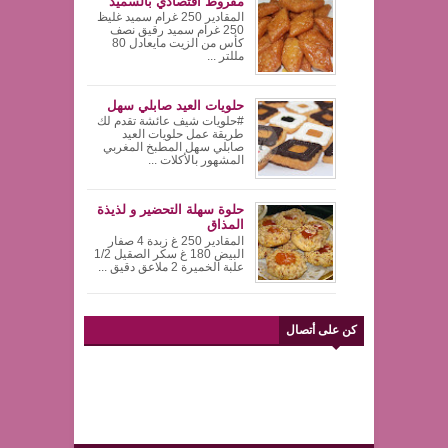
مقروط اقتصادي بالسميد
المقادير 250 غرام سميد غليظ
250 غرام سميد رقيق نصف
كأس من الزيت مايعادل 80
مللتر ...
حلويات العيد صابلي سهل
#حلويات شيف عائشة تقدم لك
طريقة عمل حلويات العيد
صابلي سهل المطبخ المغربي
المشهور بالأكلات ...
حلوة سهلة التحضير و لذيذة
المذاق
المقادير 250 غ زبدة 4 صفار
البيض 180 غ سكر الصقيل 1/2
علبة الخميرة 2 ملاعق دقيق ...
كن على أتصال