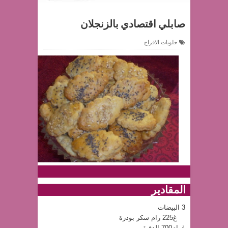
صابلي اقتصادي بالزنجلان
حلويات الافراح
المقادير
3 البيضات
غ225 رام سكر بودرة
غرام700 الدقيق