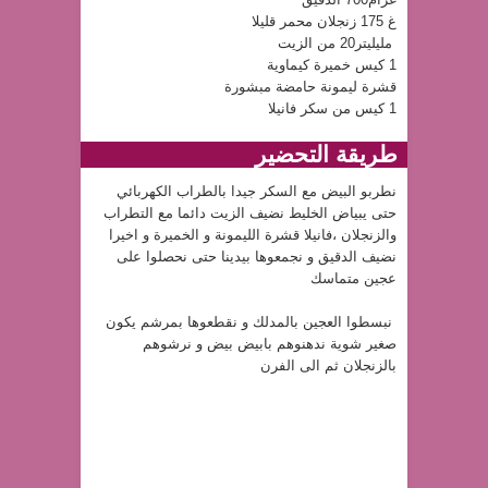
غ 175 زنجلان محمر قليلا
مليليتر20 من الزيت
1 كيس خميرة كيماوية
قشرة ليمونة حامضة مبشورة
1 كيس من سكر فانيلا
طريقة التحضير
نطربو البيض مع السكر جيدا بالطراب الكهربائي
حتى يبياض الخليط نضيف الزيت دائما مع التطراب
والزنجلان ،فانيلا قشرة الليمونة و الخميرة و اخيرا
نضيف الدقيق و نجمعوها بيدينا حتى نحصلوا على
عجين متماسك
نبسطوا العجين بالمدلك و نقطعوها بمرشم يكون
صغير شوية ندهنوهم بابيض بيض و نرشوهم
بالزنجلان ثم الى الفرن