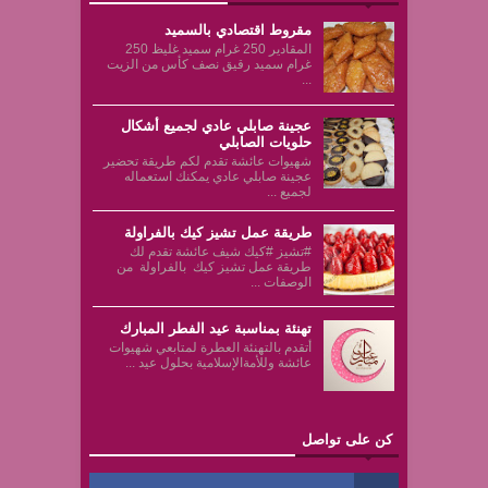
مقروط اقتصادي بالسميد
المقادير 250 غرام سميد غليظ 250
غرام سميد رقيق نصف كأس من الزيت
...
عجينة صابلي عادي لجميع أشكال
حلويات الصابلي
شهيوات عائشة تقدم لكم طريقة تحضير
عجينة صابلي عادي يمكنك استعماله
لجميع ...
طريقة عمل تشيز كيك بالفراولة
#تشيز #كيك شيف عائشة تقدم لك
طريقة عمل تشيز كيك بالفراولة من
الوصفات ...
تهنئة بمناسبة عيد الفطر المبارك
أتقدم بالتهنئة العطرة لمتابعي شهيوات
عائشة وللأمةالإسلامية بحلول عيد ...
كن على تواصل