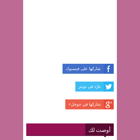
شاركها على فيسبوك
غرّد في تويتر
شاركها في جوجل+
أوصت لك