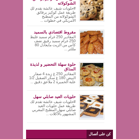
الشوكولاته
#حلويات شيف عائشة نقدم لكِ
طريقة عمل كوكيز برقائق
الشوكولاته من المطبخ
الأمريكي في خطوات ...
مقروط اقتصادي بالسميد
المقادير 250 غرام سميد غليظ
250 غرام سميد رقيق نصف
كأس من الزيت مايعادل 80
مللتر ...
حلوة سهلة التحضير و لذيذة
المذاق
المقادير 250 غ زبدة 4 صفار
البيض 180 غ سكر الصقيل 1/2
علبة الخميرة 2 ملاعق دقيق ...
حلويات العيد صابلي سهل
#حلويات شيف عائشة تقدم لك
طريقة عمل حلويات العيد
صابلي سهل المطبخ المغربي
المشهور بالأكلات ...
كن على أتصال