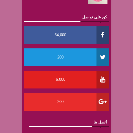
كن على تواصل
64,000
200
6,000
200
أتصل بنا