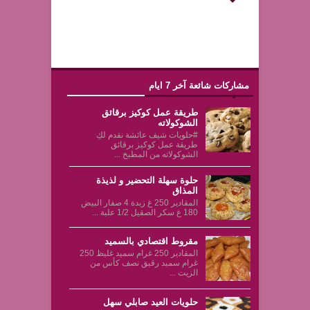
مشاركات شائعة آخر 7 ايام
طريقة عمل كوكيز برقائق
الشوكولاته
#حلويات شيف عائشة نقدم لكِ
طريقة عمل كوكيز برقائق
الشوكولاته من المطبخ ...
حلوة سهلة التحضير و لذيذة
المذاق
المقادير 250 غ زبدة 4 صفار البيض
180 غ سكر الصقيل 1/2 علبة ...
مقروط اقتصادي بالسميد
المقادير 250 غرام سميد غليظ 250
غرام سميد رقيق نصف كأس من
الزيت ...
حلويات العيد صابلي سهل