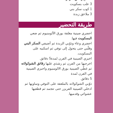
3 علب بسكويت
1 كوب سكر بني
3 ملاعق زبدة
طريقة التحضير
احضري صينية مغلفة بورق الألومنيوم ثم ضعي
البسكويت
فيها.
احضري وعاء وذوّبي الزبدة ثم أضيفي
السكر البني
وقلّبي حتى يتحول إلى توفي ثم اسكبيه على
البسكويت.
اخبزي الصينية في الفرن لمدة5 دقائق.
اخرجيها من الفرن ثم رشذي عليها
رقائق الشوكولاته
ثم غطّي الصينية بورق الالومنيوم واخبزي الصينية
في الفرن لمدة
5 دقائق.
ذوّبي الشوكولاته بالملعقة على التوفي وساويها ثم
ادخلي الصينية الفريزر حتى تتجمد ثم قطعيها
عشوائي وقدميها.