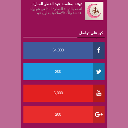
تهنئة بمناسبة عيد الفطر المبارك
أتقدم بالتهنئة العطرة لمتابعي شهيوات
عائشة وللأمةالإسلامية بحلول عيد ...
كن على تواصل
64,000
200
6,000
200