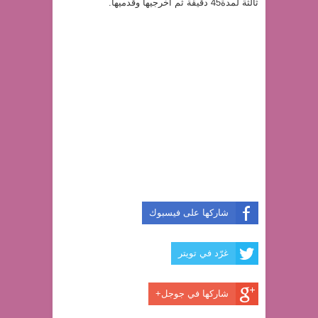
ثالثة لمدة45 دقيقة ثم اخرجيها وقدميها.
شاركها على فيسبوك
غرّد في تويتر
شاركها في جوجل+