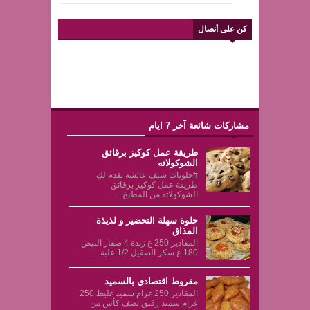
كن على أتصال
مشاركات شائعة آخر 7 ايام
طريقة عمل كوكيز برقائق
الشوكولاته
#حلويات شيف عائشة نقدم لكِ
طريقة عمل كوكيز برقائق
الشوكولاته من المطبخ ...
حلوة سهلة التحضير و لذيذة
المذاق
المقادير 250 غ زبدة 4 صفار البيض
180 غ سكر الصقيل 1/2 علبة ...
مقروط اقتصادي بالسميد
المقادير 250 غرام سميد غليظ 250
غرام سميد رقيق نصف كأس من