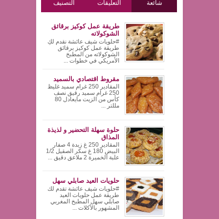
شائعة
التعليقات
التصنيف
طريقة عمل كوكيز برقائق
الشوكولاته
#حلويات شيف عائشة نقدم لكِ
طريقة عمل كوكيز برقائق
الشوكولاته من المطبخ
الأمريكي في خطوات ...
مقروط اقتصادي بالسميد
المقادير 250 غرام سميد غليظ
250 غرام سميد رقيق نصف
كأس من الزيت مايعادل 80
مللتر ...
حلوة سهلة التحضير و لذيذة
المذاق
المقادير 250 غ زبدة 4 صفار
البيض 180 غ سكر الصقيل 1/2
علبة الخميرة 2 ملاعق دقيق ...
حلويات العيد صابلي سهل
#حلويات شيف عائشة تقدم لك
طريقة عمل حلويات العيد
صابلي سهل المطبخ المغربي
المشهور بالأكلات ...