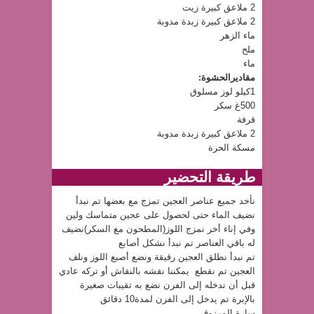
2 ملاعق كبيرة زيت
2 ملاعق كبيرة زبدة مدوبة
ماء الزهر
ملح
ماء
مقاديرالحشوة:
1كيلو لوز مسلوق
500غ سكر
قرفة
2 ملاعق كبيرة زبدة مدوبة
مسكة الحرة
طريقة التحضير
نأخد جميع عناصر العجين تمزج مع بعضها تم نبدأ
نضيف الماء حتى لحصول على عجين متماسك ولين
وفي إناء أخر نمزج اللوز(المطحون مع السكر)نضيف
له باقي العناصر تم نبدأ نشكل أصابع
تم نبدأ نطلق العجين رقيقة ونضع أصبع اللوز ونلف
العجين تم نقطع يمكننا نقشه بالنقاش أو تركه عادي
قبل أن ندخله إلى الفرن نضع به تقيبات صغيرة
بالإبرة تم يدخل إلى الفرن لمدة10 دقائق
سارة المرزوقي