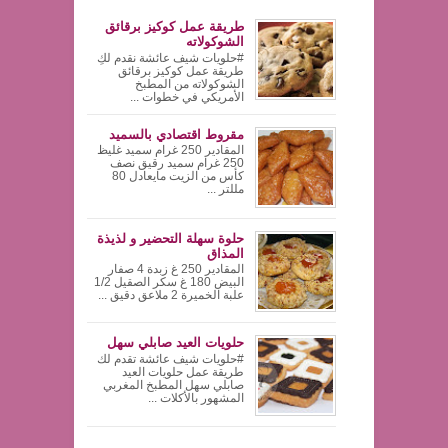
طريقة عمل كوكيز برقائق
الشوكولاته
#حلويات شيف عائشة نقدم لكِ
طريقة عمل كوكيز برقائق
الشوكولاته من المطبخ
الأمريكي في خطوات ...
مقروط اقتصادي بالسميد
المقادير 250 غرام سميد غليظ
250 غرام سميد رقيق نصف
كأس من الزيت مايعادل 80
مللتر ...
حلوة سهلة التحضير و لذيذة
المذاق
المقادير 250 غ زبدة 4 صفار
البيض 180 غ سكر الصقيل 1/2
علبة الخميرة 2 ملاعق دقيق ...
حلويات العيد صابلي سهل
#حلويات شيف عائشة تقدم لك
طريقة عمل حلويات العيد
صابلي سهل المطبخ المغربي
المشهور بالأكلات ...