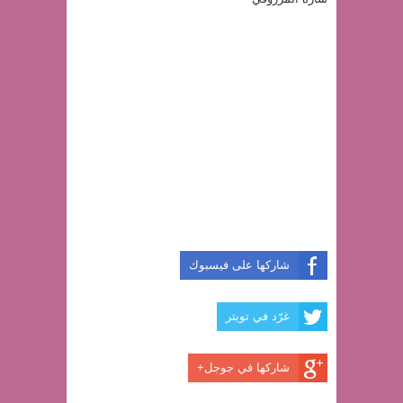
شاركها على فيسبوك
غرّد في تويتر
شاركها في جوجل+