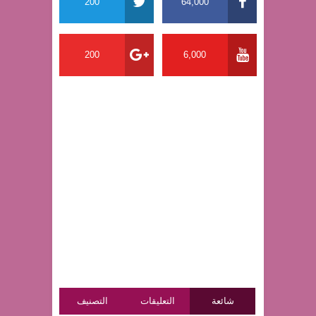
200
64,000
200
6,000
شائعة
التعليقات
التصنيف