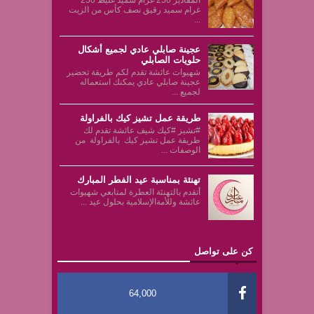
غرام سميد رقيق نصف كأس من الزيت
...
عجينة صابلي عادي لجميع أشكال
حلويات الصابلي
شهيوات عائشة تقدم لكم طريقة تحضير
عجينة صابلي عادي يمكنك استعماله
لجميع ...
طريقة عمل تشيز كيك بالفراولة
#تشيز #كيك شيف عائشة تقدم لك
طريقة عمل تشيز كيك بالفراولة من
الوصفات ...
تهنئة بمناسبة عيد الفطر المبارك
أتقدم بالتهنئة العطرة لمتابعي شهيوات
عائشة وللأمةالإسلامية بحلول عيد ...
كن على تواصل
64,000