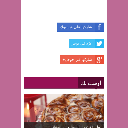
شاركها على فيسبوك
غرّد في تويتر
شاركها في جوجل+
أوصت لك
طريقة عمل السينابون بالنوتيلا