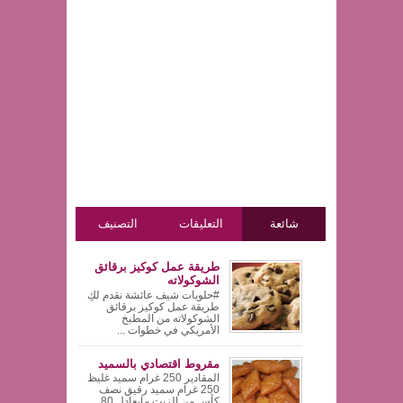
شائعة
التعليقات
التصنيف
طريقة عمل كوكيز برقائق
الشوكولاته
#حلويات شيف عائشة نقدم لكِ
طريقة عمل كوكيز برقائق
الشوكولاته من المطبخ
الأمريكي في خطوات ...
مقروط اقتصادي بالسميد
المقادير 250 غرام سميد غليظ
250 غرام سميد رقيق نصف
كأس من الزيت مايعادل 80