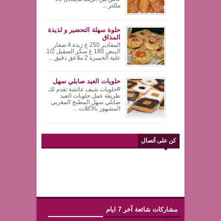
مللتر ...
حلوة سهلة التحضير و لذيذة
المذاق
المقادير 250 غ زبدة 4 صفار
البيض 180 غ سكر الصقيل 1/2
علبة الخميرة 2 ملاعق دقيق ...
حلويات العيد صابلي سهل
#حلويات شيف عائشة تقدم لك
طريقة عمل حلويات العيد
صابلي سهل المطبخ المغربي
المشهور بالأكلات ...
كن على أتصال
مشاركات شائعة آخر 7 ايام