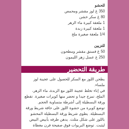
للحشو
350 غ لوز مقشر ومحمص
80 غ سكر خشن
1 ملعقة كبيرة ماء الزهر
1 ملعقة كبيرة زبدة
1/4 ملعقة صغيرة ملح
للتزيين
50 غ فستق مقشر ومطحون
250 غ عسل زهر الليمون
طريقة التحضير
يطحن اللوز مع السكر للحصول على عجينة لوز
ملساء.
في إناء تخلط عجينة اللوز مع الزبدة، ماء الزهر،
الملح، تمزج جيدا و تحضر منها كويرات صغيرة. تقطع
ورقة البسطيلة إلى أشرطة متساوية الحجم.
توضع كويرة من حشوة اللوز على حافة شريط ورقة
البسطيلة. يطوى شريط ورقة البسطيلة المحشو
باللوز على شكل مثلث. يدهن طرفه بأبيض البيض
ليثبت. توضع البريوات فوق صفيحة فرن مغطاة