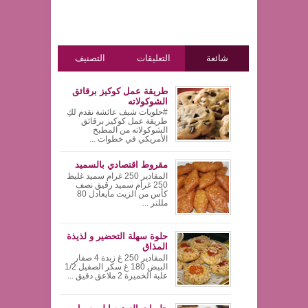
شائعة
التعليقات
التصنيف
طريقة عمل كوكيز برقائق
الشوكولاته
#حلويات شيف عائشة نقدم لكِ
طريقة عمل كوكيز برقائق
الشوكولاته من المطبخ
الأمريكي في خطوات ...
مقروط اقتصادي بالسميد
المقادير 250 غرام سميد غليظ
250 غرام سميد رقيق نصف
كأس من الزيت مايعادل 80
مللتر ...
حلوة سهلة التحضير و لذيذة
المذاق
المقادير 250 غ زبدة 4 صفار
البيض 180 غ سكر الصقيل 1/2
علبة الخميرة 2 ملاعق دقيق ...