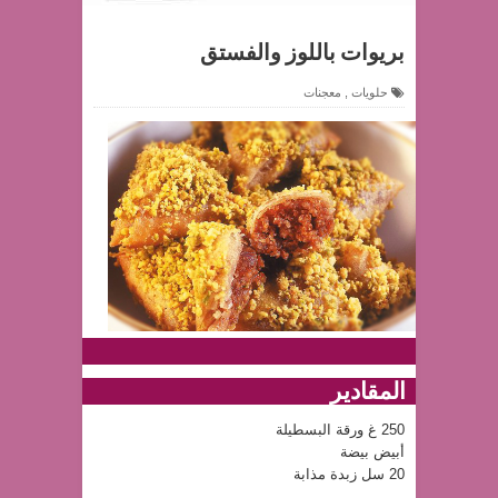
بريوات باللوز والفستق
حلويات
,
معجنات
المقادير
250 غ ورقة البسطيلة
أبيض بيضة
20 سل زبدة مذابة