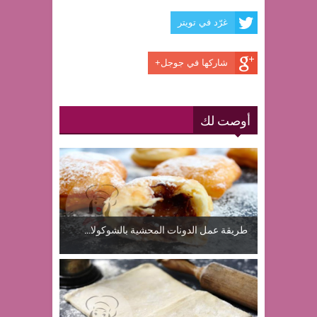
غرّد في تويتر
شاركها في جوجل+
أوصت لك
طريقة عمل الدونات المحشية بالشوكولا...