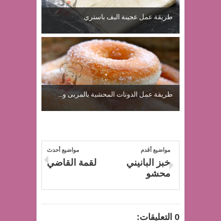
طريقة عمل عجينة البف باستري
طريقة عمل الدونات المحشية بالمربى و...
مواضيع أقدم
مواضيع أحدث
خبز البانيني
لقمة القاضي
محشو
0 التعليقات: