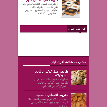
حلويات العيد صابلي سهل
#حلويات شيف عائشة تقدم لك
طريقة عمل حلويات العيد
صابلي سهل المطبخ المغربي
المشهور بالأكلات ...
كن على أتصال
مشاركات شائعة آخر 7 ايام
طريقة عمل كوكيز برقائق
الشوكولاته
#حلويات شيف عائشة نقدم لكِ
طريقة عمل كوكيز برقائق
الشوكولاته من المطبخ ...
مقروط اقتصادي بالسميد
المقادير 250 غرام سميد غليظ 250
غرام سميد رقيق نصف كأس من
الزيت ...