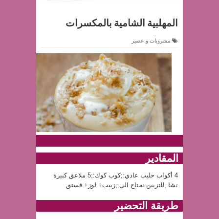
المهلبية الشامية بالمكسرات
مشروبات و عصير
المقادير
4 أكواب حليب عادي:;كوب كوك:;5 ملاعق كبيرة
نشا:;للتزيين نحتاج الى:;زبيب+ لوز+ فستق
طريقة التحضير