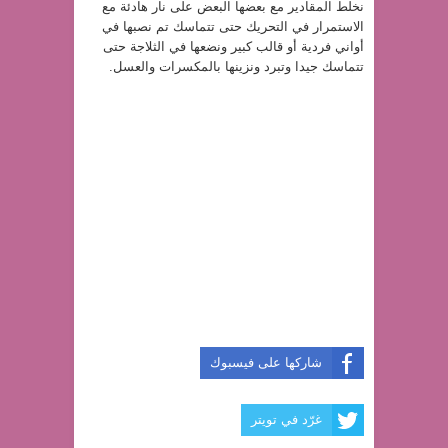
نخلط المقادير مع بعضها البعض على نار هادئة مع
الاستمرار في التحريك حتى تتماسك تم نصبها في
أواني فردية أو قالب كبير ونضعها في الثلاجة حتى
تتماسك جيدا وتبرد ونزينها بالمكسرات والعسل.
شاركها على فيسبوك
غرّد في تويتر