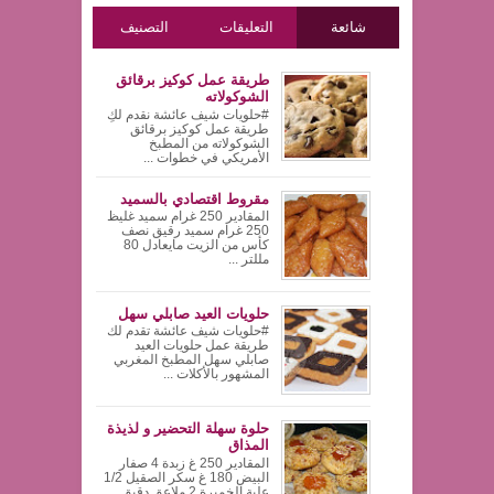
شائعة
التعليقات
التصنيف
طريقة عمل كوكيز برقائق
الشوكولاته
#حلويات شيف عائشة نقدم لكِ
طريقة عمل كوكيز برقائق
الشوكولاته من المطبخ
الأمريكي في خطوات ...
مقروط اقتصادي بالسميد
المقادير 250 غرام سميد غليظ
250 غرام سميد رقيق نصف
كأس من الزيت مايعادل 80
مللتر ...
حلويات العيد صابلي سهل
#حلويات شيف عائشة تقدم لك
طريقة عمل حلويات العيد
صابلي سهل المطبخ المغربي
المشهور بالأكلات ...
حلوة سهلة التحضير و لذيذة
المذاق
المقادير 250 غ زبدة 4 صفار
البيض 180 غ سكر الصقيل 1/2
علبة الخميرة 2 ملاعق دقيق ...