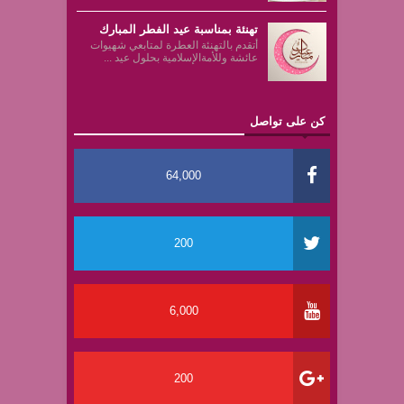
تهنئة بمناسبة عيد الفطر المبارك
أتقدم بالتهنئة العطرة لمتابعي شهيوات
عائشة وللأمةالإسلامية بحلول عيد ...
كن على تواصل
64,000
200
6,000
200