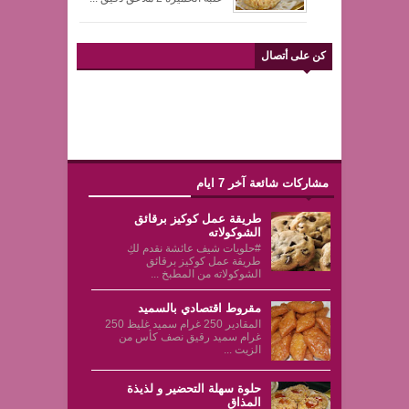
كن على أتصال
مشاركات شائعة آخر 7 ايام
طريقة عمل كوكيز برقائق
الشوكولاته
#حلويات شيف عائشة نقدم لكِ
طريقة عمل كوكيز برقائق
الشوكولاته من المطبخ ...
مقروط اقتصادي بالسميد
المقادير 250 غرام سميد غليظ 250
غرام سميد رقيق نصف كأس من
الزيت ...
حلوة سهلة التحضير و لذيذة
المذاق