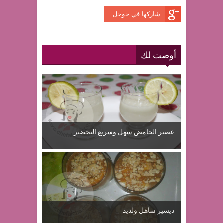
شاركها في جوجل+
أوصت لك
عصير الحامض سهل وسريع التحضير
ديسير ساهل ولذيذ