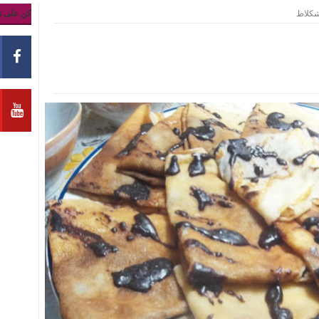
شكلاط
كن على ت