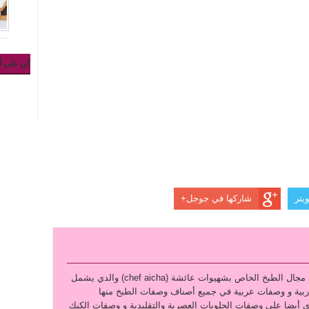
كن على أ
يتر
شاركها في جوجل+
نقدم لكم التطبيق الرائع في مجال الطبخ الخاص بشهيوات عائشة (chef aicha) والدي يشمل
بية و وصفات عربية في جميع أصناف وصفات الطبخ منها
ي أيضا على وصفات الحلويات العصرية والتقليدية و وصفات الكيك