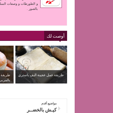
و الطورطات و وصفات السلط
بالصور .
أوصت لك
طريقة عمل عجينة البف باستري
طريقة ع
بالمربى 
مواضيع أقدم
كيـش بالخضــر