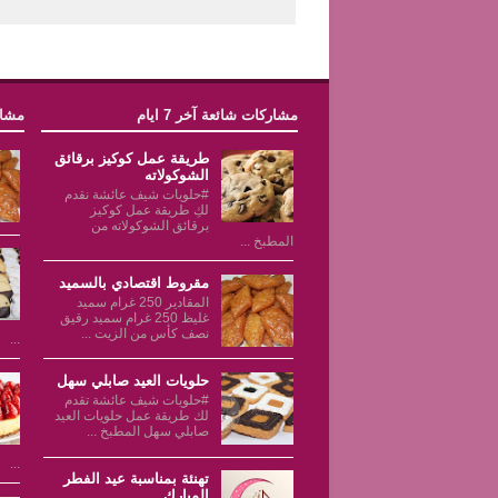
مشاركات شائعة آخر 7 ايام
مشار
طريقة عمل كوكيز برقائق
الشوكولاته
#حلويات شيف عائشة نقدم
لكِ طريقة عمل كوكيز
برقائق الشوكولاته من
المطبخ ...
مقروط اقتصادي بالسميد
المقادير 250 غرام سميد
غليظ 250 غرام سميد رقيق
نصف كأس من الزيت ...
...
حلويات العيد صابلي سهل
#حلويات شيف عائشة تقدم
لك طريقة عمل حلويات العيد
صابلي سهل المطبخ ...
...
تهنئة بمناسبة عيد الفطر
المبارك