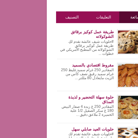
ئعة
التعليقات
التصنيف
طريقة عمل كوكيز برقائق
الشوكولاته
#حلويات شيف عائشة نقدم لكِ
طريقة عمل كوكيز برقائق
الشوكولاته من المطبخ الأمريكي في
خطوات ...
مقروط اقتصادي بالسميد
المقادير 250 غرام سميد غليظ 250
غرام سميد رقيق نصف كأس من
الزيت مايعادل 80 مللتر ...
حلوة سهلة التحضير و لذيذة
المذاق
المقادير 250 غ زبدة 4 صفار البيض
180 غ سكر الصقيل 1/2 علبة
الخميرة 2 ملاعق دقيق ...
حلويات العيد صابلي سهل
#حلويات شيف عائشة تقدم لك