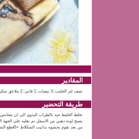
المقادير
نصف لتر الحليب:;3 بيضات:;1 فاني:;2 ملاعق سكر سنيدة:;دقيق حسب الخليط
طريقة التحضير
نخلط الخليط جيد بالطراب اليدوي الى ان يتجانس 
يصبح لونه دهبي من الاسفل تم نقلبه على الجهة ا
من بعد نقوم بحشوه بدانيت الشكلاط +5قطع الشكلاط على حمام مريم ونزينه به من الفوق