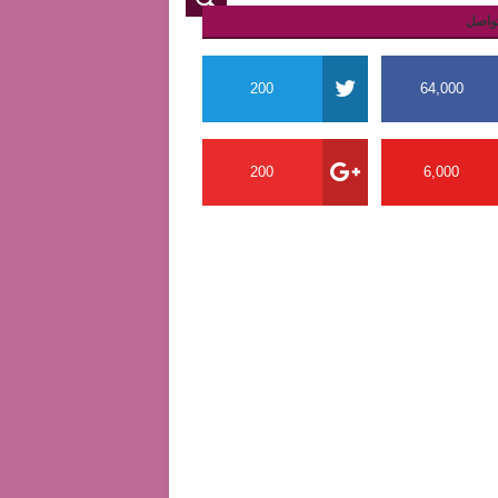
واصل
200
64,000
200
6,000