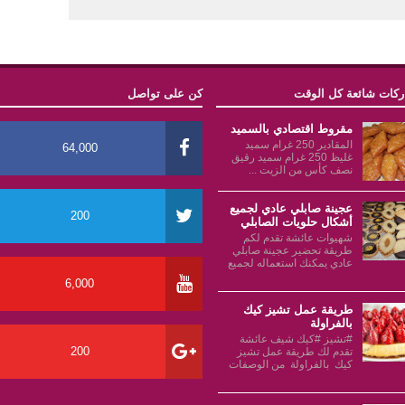
كات شائعة كل الوقت
كن على تواصل
مقروط اقتصادي بالسميد
المقادير 250 غرام سميد
64,000
غليظ 250 غرام سميد رقيق
نصف كأس من الزيت ...
عجينة صابلي عادي لجميع
200
أشكال حلويات الصابلي
شهيوات عائشة تقدم لكم
طريقة تحضير عجينة صابلي
عادي يمكنك استعماله لجميع
6,000
طريقة عمل تشيز كيك
بالفراولة
#تشيز #كيك شيف عائشة
200
تقدم لك طريقة عمل تشيز
كيك بالفراولة من الوصفات