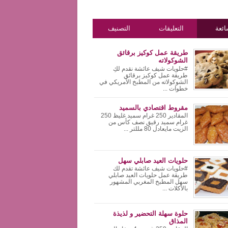
ئعة
التعليقات
التصنيف
طريقة عمل كوكيز برقائق
الشوكولاته
#حلويات شيف عائشة نقدم لكِ
طريقة عمل كوكيز برقائق
الشوكولاته من المطبخ الأمريكي في
خطوات ...
مقروط اقتصادي بالسميد
المقادير 250 غرام سميد غليظ 250
غرام سميد رقيق نصف كأس من
الزيت مايعادل 80 مللتر ...
حلويات العيد صابلي سهل
#حلويات شيف عائشة تقدم لك
طريقة عمل حلويات العيد صابلي
سهل المطبخ المغربي المشهور
بالأكلات ...
حلوة سهلة التحضير و لذيذة
المذاق