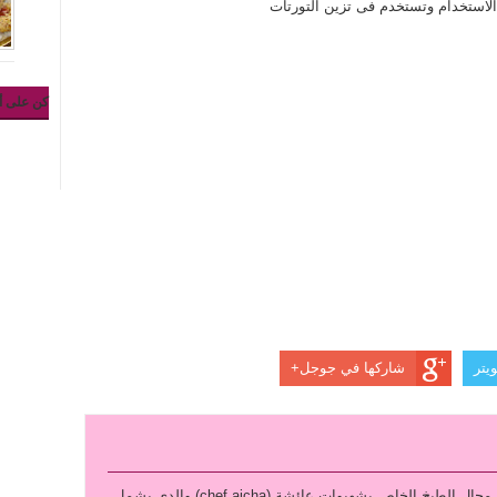
الاستخدام وتستخدم فى تزين التورتات
كن على أ
يتر
شاركها في جوجل+
نقدم لكم التطبيق الرائع في مجال الطبخ الخاص بشهيوات عائشة (chef aicha) والدي يشمل