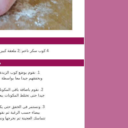
4 كوب سكر ناعم:;2 ملعقة كبيرة نشا:;ملعقة صغيرة فانيليا:;كوب زبدة:;ملون غذائى
ط
1. نقوم بوضع كوب الزبدة فى وعاء عميق ثم نقوم باضافة الفانيليا عليها
ونخفقهم جيدا معا بواسطة 
2. نقوم باضافة باقى المكونات من السكر والنشا مع استمرار الخلط والخفق
جيدا حتى تختلط المكونات ببع
3. ونستمر فى الخفق حتى يكتسب الخليط اللون المطلوب او يمكن ان تتركيها
بيضاء حسب الرغبة ثم نقوم
تتماسك العجينة ثم نخرجها ون