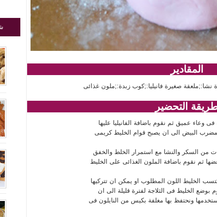
شا
المقادير
ريقة التحضير
مضرب البيض الى ان يصبح قوام الخليط كريمى
ضها ثم نقوم باضافة الملون الغذائى على الخليط
 بوضع الخليط فى الثلاجة لفترة قليلة الى ان
ستخدمها ونحتفظ بها مغلفة بكيس من النايلون فى