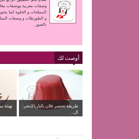
وصفات مغربية ووصفات مغار
المملحات و الحلوة كما يحتو
و الطورطات و وصفات السلط
بالصور .
أوصت لك
طريقة تحضير فلان بالباربا (بنجر-
تهنئة ب
ال...