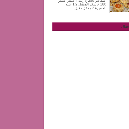
المقادير 250 غ زبدة 4 صفار البيض
180 غ سكر الصقيل 1/2 علبة
الخميرة 2 ملاعق دقيق ...
تصال