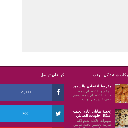
كات شائعة كل الوقت
كن على تواصل
مقروط اقتصادي بالسميد
المقادير 250 غرام سميد
64,000
غليظ 250 غرام سميد رقيق
نصف كأس من الزيت ...
عجينة صابلي عادي لجميع
200
أشكال حلويات الصابلي
شهيوات عائشة تقدم لكم
طريقة تحضير عجينة صابلي