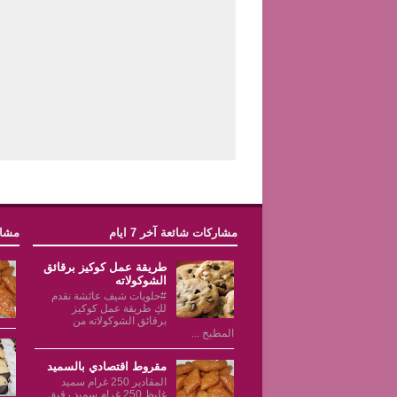
مشاركات شائعة آخر 7 ايام
مشار
طريقة عمل كوكيز برقائق
الشوكولاته
#حلويات شيف عائشة نقدم
لكِ طريقة عمل كوكيز
برقائق الشوكولاته من
المطبخ ...
مقروط اقتصادي بالسميد
المقادير 250 غرام سميد
غليظ 250 غرام سميد رقيق