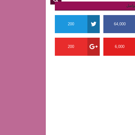
واصل
200
64,000
200
6,000