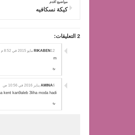
مواضيع أقدم
كيكة نسكافيه
2 التعليقات:
12 مايو 2015 في 8:52 م
RIKABEN
m
رد
6 يناير 2016 في 10:56 ص
AMINA
ha kent kan9aleb 3liha moda hadi
رد