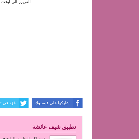
الفريزر الى اوقت 
شاركها على فيسبوك
غرّد في تو
تطبيق شيف عائشة