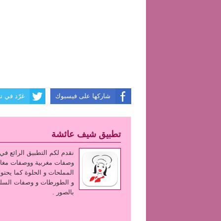
شاركها على فيسبوك
غرّد في تو
تطبيق شيف عائشة
وصفات مغربية ووصفات مغار
المملحات و الحلوة كما يحتو
و الطورطات و وصفات السلط
بالصور .