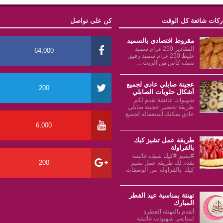
كات شائعة كل الوقت
كن على تواصل
مقروط اقتصادي بالسميد
المقادير 250 غرام سميد
64,000
غليظ 250 غرام سميد رقيق
نصف كأس من الزيت ...
عجينة صابلي عادي لجميع
200
أشكال حلويات الصابلي
شهيوات عائشة تقدم لكم
طريقة تحضير عجينة صابلي
عادي يمكنك استعماله لجميع
6,000
طريقة عمل تشيز كيك
بالفراولة
#تشيز #كيك شيف عائشة
200
تقدم لك طريقة عمل تشيز
كيك بالفراولة من الوصفات
تهنئة بمناسبة عيد الفطر
المبارك
أتقدم بالتهنئة العطرة
لمتابعي شهيوات عائشة