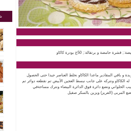
شا
دة و باقي المقادير ماعدا الكاكاو نخلط العناصر جيدا حتى الحصول
 الكاكاو ونتركه على جانب نبسط العجين الأبيض تم نقطعه دوائر تم
لجيب الحلواني ونضع دائرة فوق الدائرة البيضاء ونترك مساحةفي
ع المربى (الفريز) ويزين بالسكر صقيل