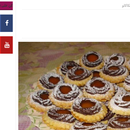
اكاو‏
كن على ت