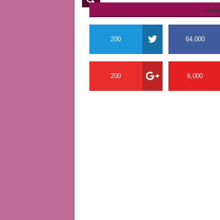
واصل
200
64,000
200
6,000