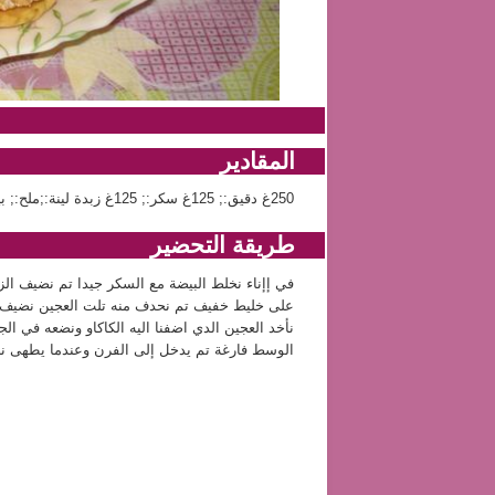
المقادير
250غ دقيق:; 125غ سكر:; 125غ زبدة لينة:;ملح:; بيضة:; قشرة حامضة و برتقالة:; 50غ بودرة كاكاو
طريقة التحضير
في إإناء نخلط البيضة مع السكر جيدا تم نضيف الزب
على خليط خفيف تم نحدف منه تلت العجين نضيف له
نأخد العجين الدي اضفنا اليه الكاكاو ونضعه في ا
الوسط فارغة تم يدخل إلى الفرن وعندما يطهى نض