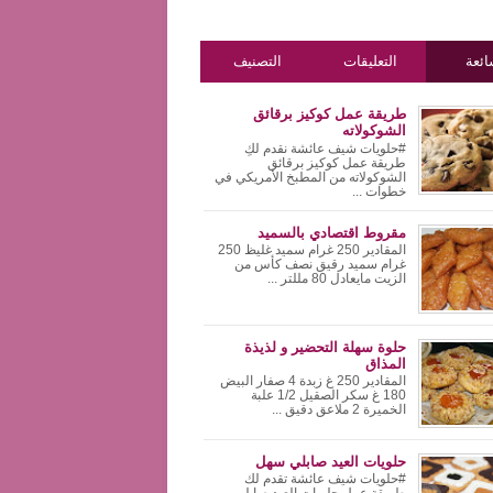
ئعة
التعليقات
التصنيف
طريقة عمل كوكيز برقائق
الشوكولاته
#حلويات شيف عائشة نقدم لكِ
طريقة عمل كوكيز برقائق
الشوكولاته من المطبخ الأمريكي في
خطوات ...
مقروط اقتصادي بالسميد
المقادير 250 غرام سميد غليظ 250
غرام سميد رقيق نصف كأس من
الزيت مايعادل 80 مللتر ...
حلوة سهلة التحضير و لذيذة
المذاق
المقادير 250 غ زبدة 4 صفار البيض
180 غ سكر الصقيل 1/2 علبة
الخميرة 2 ملاعق دقيق ...
حلويات العيد صابلي سهل
#حلويات شيف عائشة تقدم لك