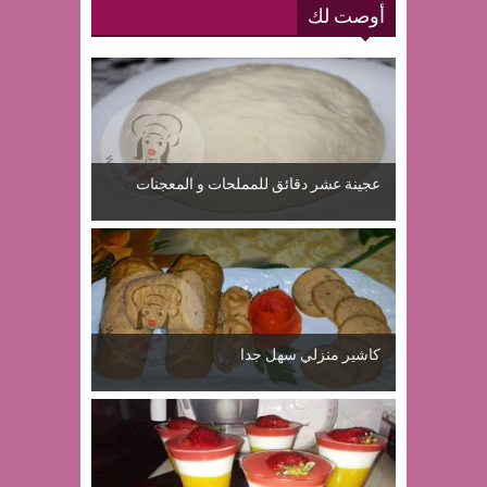
أوصت لك
عجينة عشر دقائق للمملحات و المعجنات
كاشير منزلي سهل جدا