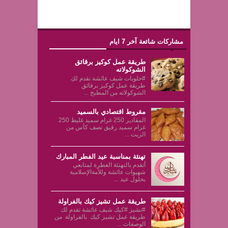
مشاركات شائعة آخر 7 ايام
طريقة عمل كوكيز برقائق
الشوكولاته
#حلويات شيف عائشة نقدم لكِ
طريقة عمل كوكيز برقائق
الشوكولاته من المطبخ ...
مقروط اقتصادي بالسميد
المقادير 250 غرام سميد غليظ 250
غرام سميد رقيق نصف كأس من
الزيت ...
تهنئة بمناسبة عيد الفطر المبارك
أتقدم بالتهنئة العطرة لمتابعي
شهيوات عائشة وللأمةالإسلامية
بحلول عيد ...
طريقة عمل تشيز كيك بالفراولة
#تشيز #كيك شيف عائشة تقدم لك
طريقة عمل تشيز كيك بالفراولة من
الوصفات ...