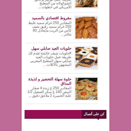
الشوكولاته من المطبخ
الأمريكي في خطوات ...
مقروط اقتصادي بالسميد
المقادير 250 غرام سميد غليظ
250 غرام سميد رقيق نصف
كأس من الزيت مايعادل 80
مللتر ...
حلويات العيد صابلي سهل
#حلويات شيف عائشة تقدم لك
طريقة عمل حلويات العيد
صابلي سهل المطبخ المغربي
المشهور بالأكلات ...
حلوة سهلة التحضير و لذيذة
المذاق
المقادير 250 غ زبدة 4 صفار
البيض 180 غ سكر الصقيل 1/2
علبة الخميرة 2 ملاعق دقيق ...
كن على أتصال