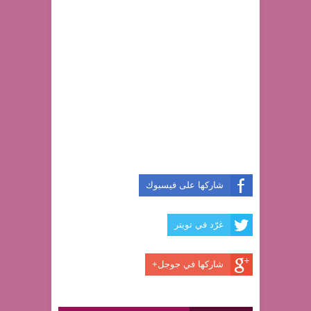
شاركها على فيسبوك
غرّد في تويتر
شاركها في جوجل+