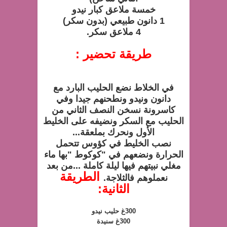
خمسة ملاعق كبار نيدو
1 دانون طبيعي (بدون سكر)
4 ملاعق سكر.
طريقة تحضير :
في الخلاط نضع الحليب البارد مع
دانون ونيدو ونطحنهم جيدا وفي
كاسرونة نسخن النصف الثاني من
الحليب مع السكر ونضيفه على الخليط
الأول ونحرك بملعقة...
نصب الخليط في كؤوس تتحمل
الحرارة ونضعهم في "كوكوط "بها ماء
مغلي نبيتهم فيها ليلة كاملة ...من بعد
الطريقة
نعملوهم فالثلاجة.
الثانية:
300غ حليب نيدو
300غ سنيدة